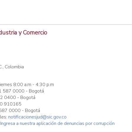
dustria y Comercio
C., Colombia
iernes 8:00 a.m - 4:30 p.m
1 587 0000 - Bogotá
92 0400 - Bogotá
000 910165
1 587 0000 - Bogotá
ales:
notificacionesjud@sic.gov.co
:
Ingresa a nuestra aplicación de denuncias por corrupción